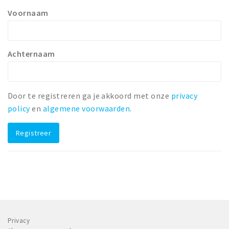
Voornaam
Winkelgebieden
Parkeren
Achternaam
Bezienswaardigheden
Musea, theaters & podia
Uitjes & activiteiten
Door te registreren ga je akkoord met onze
privacy
Toeristische routes
policy
en
algemene voorwaarden
.
Natuurgebieden
Registreer
Baroniepoorten
Sport
Andere City Apps
Inloggen
Privacy