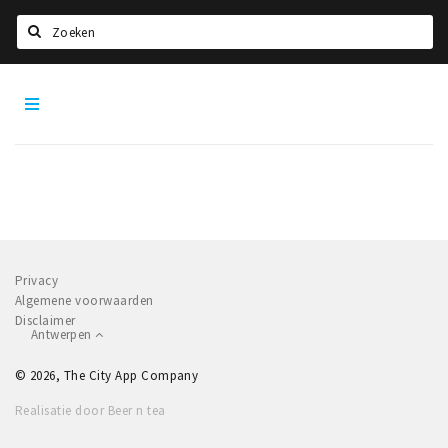
Zoeken
Antwerpen
Home
City
App
Agenda
Deals
Party pics
Nieuws, interviews & blogs
Privacy
Eten
Algemene voorwaarden
Disclaimer
Drinken
Antwerpen
Slapen
© 2026, The City App Company
Recreatief
Realisatie door Beer n tea
Winkels