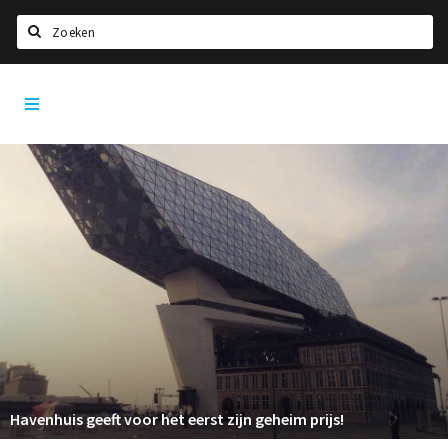
Zoeken
Antwerpen
Home
City
App
Agenda
Deals
Party pics
Nieuws, interviews & blogs
Eten
Drinken
Slapen
Recreatief
Havenhuis geeft voor het eerst zijn geheim prijs!
Winkels