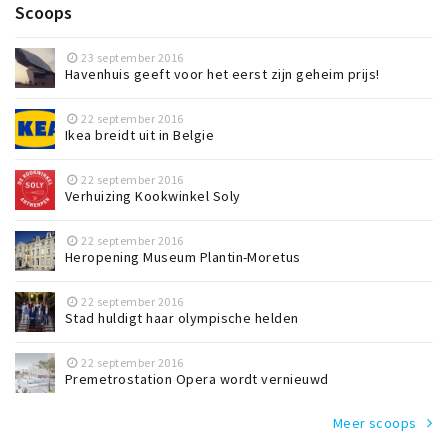
Scoops
23 september 2016
Havenhuis geeft voor het eerst zijn geheim prijs!
22 september 2016
Ikea breidt uit in Belgie
22 september 2016
Verhuizing Kookwinkel Soly
22 september 2016
Heropening Museum Plantin-Moretus
22 september 2016
Stad huldigt haar olympische helden
22 september 2016
Premetrostation Opera wordt vernieuwd
Meer scoops