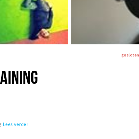
geslote
AINING
ng
Lees verder