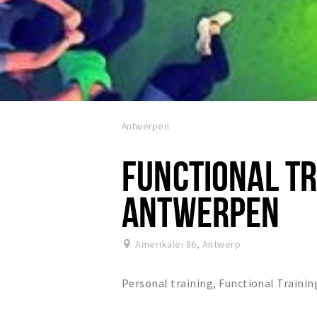
Antwerpen
FUNCTIONAL TR
ANTWERPEN
Amerikalei 86
,
Antwerp
Personal training, Functional Traini