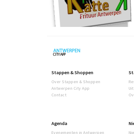
Antwerpen
Stappen & Shoppen
St
Over Stappen & Shoppen
Re
Antwerpen City App
Ui
Contact
Ov
Agenda
Ni
Evenementen in Antwerpen
Ni