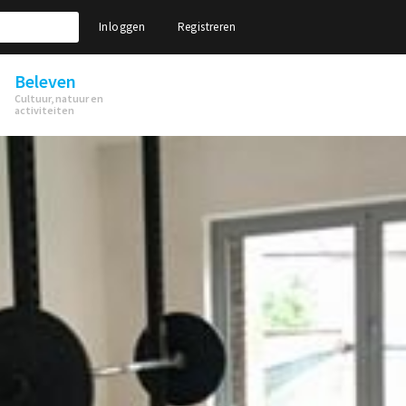
Inloggen
Registreren
Beleven
Cultuur, natuur en
activiteiten