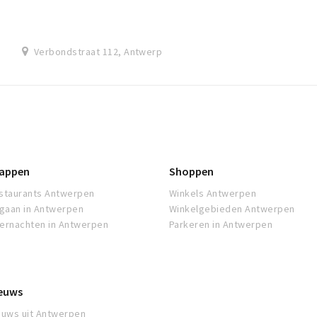
Kattekwaad wordt sedert 2000 uitgebaat door Jan Sels
Verbondstraat 112, Antwerp
appen
Shoppen
staurants Antwerpen
Winkels Antwerpen
tgaan in Antwerpen
Winkelgebieden Antwerpen
ernachten in Antwerpen
Parkeren in Antwerpen
euws
euws uit Antwerpen