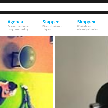
Agenda
Stappen
Shoppen
Evenementen en
Eten, drinken &
Winkels en
programmering
slapen
winkelgebieden