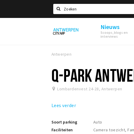
Zoeken
Nieuws
Antwerpen
Scoops, blogs en
interviews
Antwerpen
Q-PARK ANTWE
Lombardenvest 24-28
,
Antwerpen
Lees verder
Soort parking
Auto
Faciliteiten
Camera toezicht, Fam