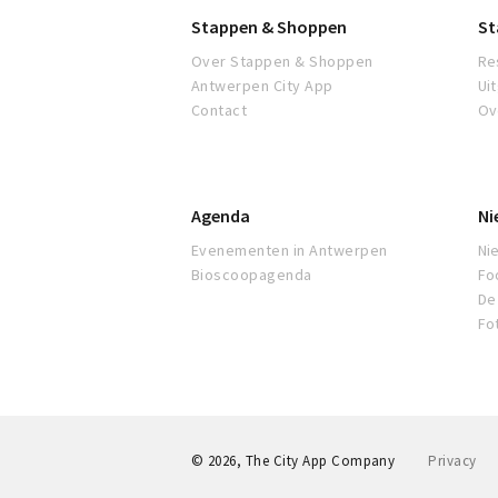
Stappen & Shoppen
St
Over Stappen & Shoppen
Re
Antwerpen City App
Ui
Contact
Ov
Agenda
Ni
Evenementen in Antwerpen
Ni
Bioscoopagenda
Fo
De 
Fo
© 2026, The City App Company
Privacy