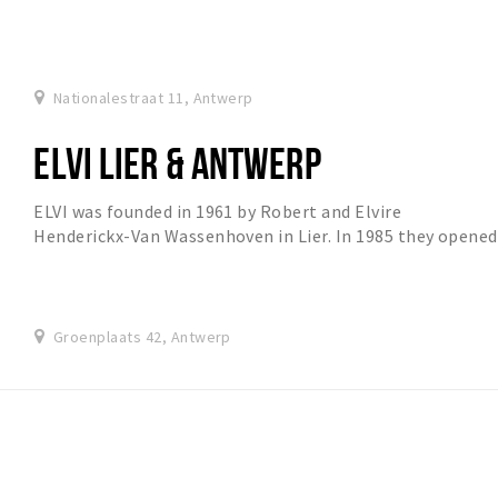
Nationalestraat 11, Antwerp
ELVI LIER & ANTWERP
ELVI was founded in 1961 by Robert and Elvire
Henderickx-Van Wassenhoven in Lier. In 1985 they opened
ELVI at the Groenplaats in Antwerp (BE).
Groenplaats 42, Antwerp