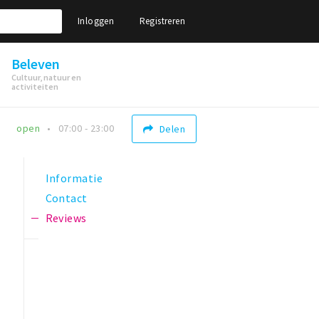
Inloggen
Registreren
Beleven
Cultuur, natuur en
activiteiten
open
07:00 - 23:00
Delen
Informatie
Contact
Reviews