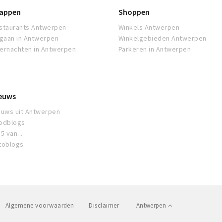
appen
Shoppen
staurants Antwerpen
Winkels Antwerpen
tgaan in Antwerpen
Winkelgebieden Antwerpen
ernachten in Antwerpen
Parkeren in Antwerpen
euws
euws uit Antwerpen
odblogs
5 van...
toblogs
Algemene voorwaarden
Disclaimer
Antwerpen