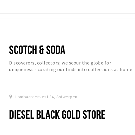
SCOTCH & SODA
Discoverers, collectors; we scour the globe for
uniqueness - curating our finds into collections at home
in Amsterdam. Pick up the thread here.
Lombaardenvest 34, Antwerpen
DIESEL BLACK GOLD STORE