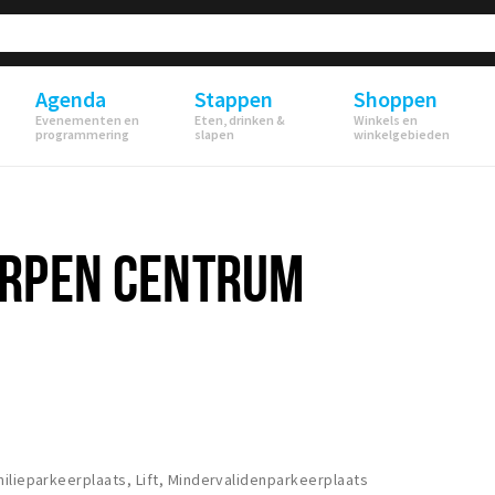
Agenda
Stappen
Shoppen
Evenementen en
Eten, drinken &
Winkels en
programmering
slapen
winkelgebieden
RPEN CENTRUM
ilieparkeerplaats, Lift, Mindervalidenparkeerplaats