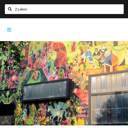
Zoeken
Antwerpen
Home
City
App
Agenda
Deals
Party pics
Nieuws, interviews & blogs
Eten
Drinken
Slapen
Recreatief
Winkels