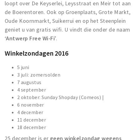
loopt over De Keyserlei, Leysstraat en Meir tot aan
de Boerentoren. Ook op Groenplaats, Grote Markt,
Oude Koornmarkt, Suikerrui en op het Steenplein
geniet u van gratis wifi. U vindt die onder de naam
‘Antwerp Free Wi-Fi
’.
Winkelzondagen 2016
5 juni
3 juli: zomersolden
7 augustus
4 september
2 oktober: Sunday Shopday (Comeos) |
6 november
4 december
11 december
18 december
25 december is er
geen winkelzondag wegens