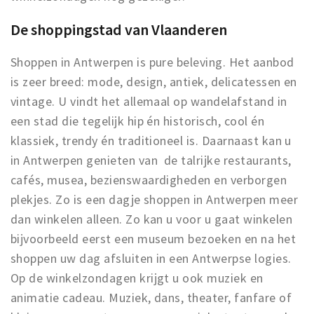
Winkelgebieden
De shoppingstad van Vlaanderen
Parkeren
Shoppen in Antwerpen is pure beleving. Het aanbod
Bezienswaardigheden
is zeer breed: mode, design, antiek, delicatessen en
vintage. U vindt het allemaal op wandelafstand in
Musea, theaters & podia
een stad die tegelijk hip én historisch, cool én
Uitjes & activiteiten
klassiek, trendy én traditioneel is. Daarnaast kan u
Toeristische routes
in Antwerpen genieten van de talrijke restaurants,
Natuurgebieden
cafés, musea, bezienswaardigheden en verborgen
Baroniepoorten
plekjes. Zo is een dagje shoppen in Antwerpen meer
Sport
dan winkelen alleen. Zo kan u voor u gaat winkelen
bijvoorbeeld eerst een museum bezoeken en na het
Andere City Apps
shoppen uw dag afsluiten in een Antwerpse logies.
Op de winkelzondagen krijgt u ook muziek en
animatie
cadeau. Muziek, dans, theater, fanfare of
Inloggen