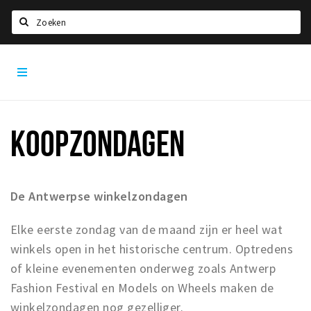
Zoeken
Antwerpen
Home
City
App
Agenda
Deals
KOOPZONDAGEN
Party pics
Nieuws, interviews & blogs
De Antwerpse winkelzondagen
Eten
Drinken
Elke eerste zondag van de maand zijn er heel wat
winkels open in het historische centrum. Optredens
Slapen
of kleine evenementen onderweg zoals Antwerp
Recreatief
Fashion Festival en Models on Wheels maken de
winkelzondagen nog gezelliger.
Winkels